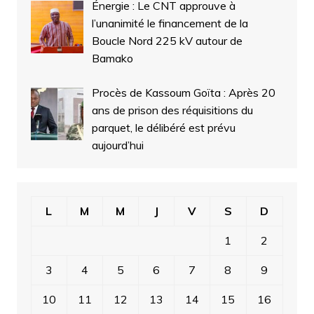
Énergie : Le CNT approuve à
l’unanimité le financement de la
Boucle Nord 225 kV autour de
Bamako
Procès de Kassoum Goïta : Après 20
ans de prison des réquisitions du
parquet, le délibéré est prévu
aujourd’hui
L
M
M
J
V
S
D
1
2
3
4
5
6
7
8
9
10
11
12
13
14
15
16