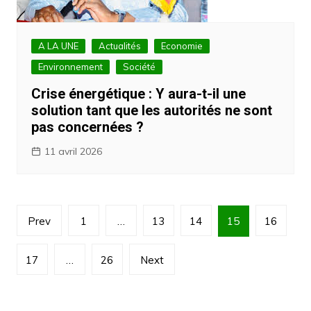
A LA UNE
Actualités
Economie
Environnement
Société
Crise énergétique : Y aura-t-il une
solution tant que les autorités ne sont
pas concernées ?
11 avril 2026
Navigation
Prev
1
…
13
14
15
16
des
articles
17
…
26
Next