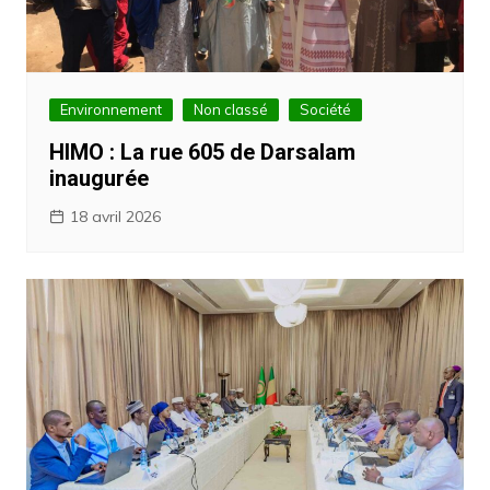
Environnement
Non classé
Société
HIMO : La rue 605 de Darsalam
inaugurée
18 avril 2026