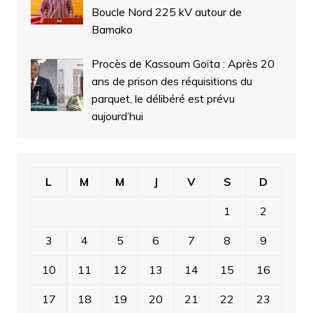
Boucle Nord 225 kV autour de
Bamako
Procès de Kassoum Goïta : Après 20
ans de prison des réquisitions du
parquet, le délibéré est prévu
aujourd’hui
L
M
M
J
V
S
D
1
2
3
4
5
6
7
8
9
10
11
12
13
14
15
16
17
18
19
20
21
22
23