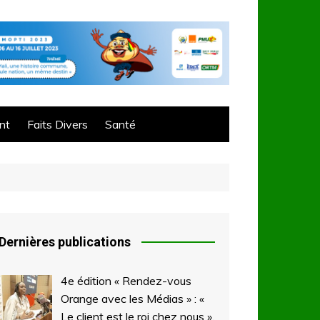
nt
Faits Divers
Santé
Dernières publications
4e édition « Rendez-vous
Orange avec les Médias » : «
Le client est le roi chez nous »,