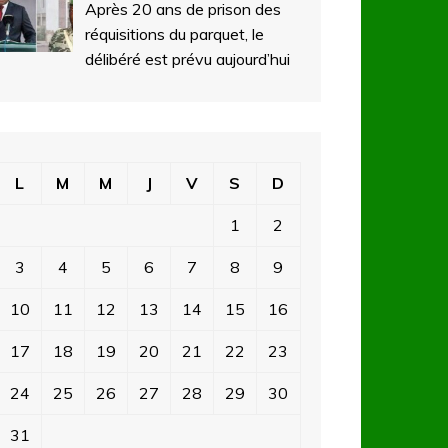
Après 20 ans de prison des
réquisitions du parquet, le
délibéré est prévu aujourd’hui
L
M
M
J
V
S
D
1
2
3
4
5
6
7
8
9
10
11
12
13
14
15
16
17
18
19
20
21
22
23
24
25
26
27
28
29
30
31