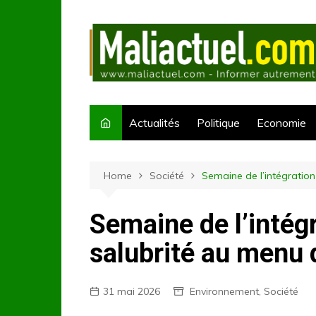
Skip
to
content
Actualités
Politique
Economie
Home
Société
Semaine de l’intégration 
Semaine de l’intégr
salubrité au menu 
31 mai 2026
Environnement
,
Société