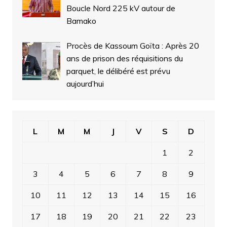
Boucle Nord 225 kV autour de
Bamako
Procès de Kassoum Goïta : Après 20
ans de prison des réquisitions du
parquet, le délibéré est prévu
aujourd’hui
L
M
M
J
V
S
D
1
2
3
4
5
6
7
8
9
10
11
12
13
14
15
16
17
18
19
20
21
22
23