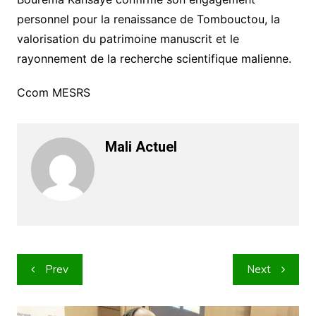
personnel pour la renaissance de Tombouctou, la
valorisation du patrimoine manuscrit et le
rayonnement de la recherche scientifique malienne.
Ccom MESRS
Mali Actuel
Navigation
Prev
Next
de
l’article