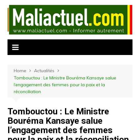
Skip
to
content
Home
Actualités
Tombouctou : Le Ministre Bouréma Kansaye salue
l’engagement des femmes pour la paix et la
réconciliation
Tombouctou : Le Ministre
Bouréma Kansaye salue
l’engagement des femmes
pour la paix et la réconciliation